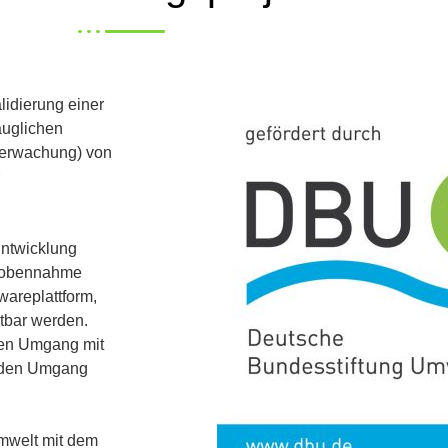
lidierung einer
auglichen
berwachung) von
Entwicklung
Probennahme
areplattform,
htbar werden.
eten Umgang mit
unden Umgang
Umwelt mit dem