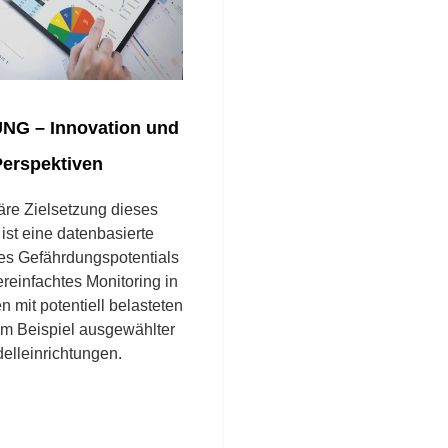
G – Innovation und
Perspektiven
äre Zielsetzung dieses
 ist eine datenbasierte
es Gefährdungspotentials
ereinfachtes Monitoring in
n mit potentiell belasteten
am Beispiel ausgewählter
elleinrichtungen.