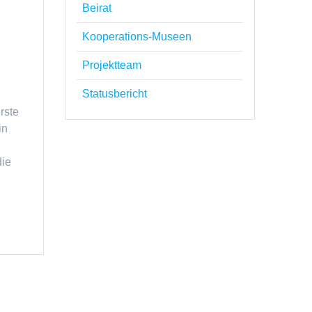
Beirat
Kooperations-Museen
Projektteam
Statusbericht
rste
in
die