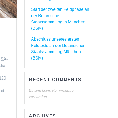
Start der zweiten Feldphase an
der Botanischen
Staatssammlung in München
(BSM)
Abschluss unseres ersten
Feldtests an der Botanischen
Staatssammlung München
(BSM)
USA-
die
 120
RECENT COMMENTS
Es sind keine Kommentare
und
vorhanden.
ARCHIVES